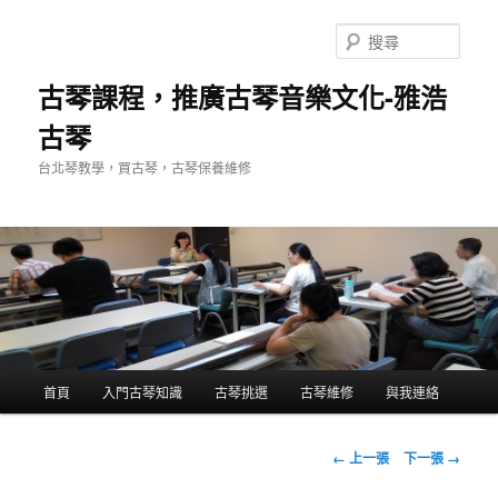
跳
至
搜
主
尋
要
古琴課程，推廣古琴音樂文化-雅浩
內
古琴
容
台北琴教學，買古琴，古琴保養維修
主
首頁
入門古琴知識
古琴挑選
古琴維修
與我連絡
要
選
單
圖
← 上一張
下一張 →
片