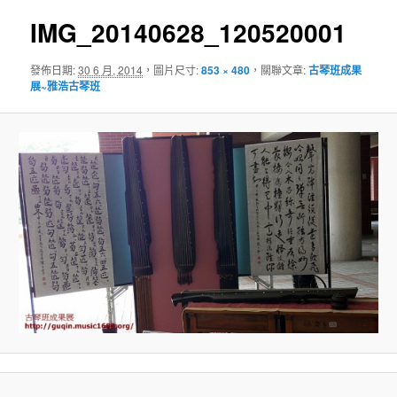
導
覽
IMG_20140628_120520001
發佈日期:
30 6 月, 2014
，圖片尺寸:
853 × 480
，關聯文章:
古琴班成果
展~雅浩古琴班