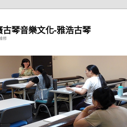
廣古琴音樂文化-雅浩古琴
維修