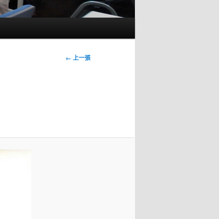
圖
← 上一張
片
導
覽