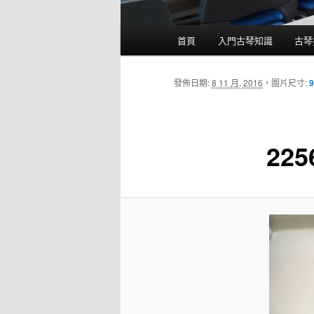
主
首頁
入門古琴知識
古琴
要
選
單
發佈日期:
8 11 月, 2016
，圖片尺寸:
9
225