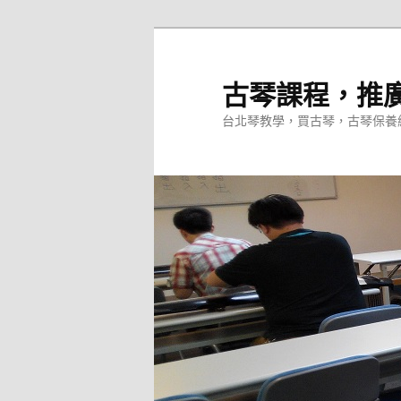
跳
至
主
古琴課程，推
要
台北琴教學，買古琴，古琴保養
內
容