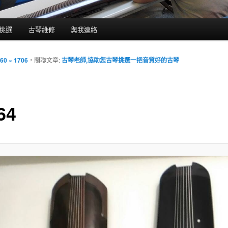
挑選
古琴維修
與我連絡
60 × 1706
，關聯文章:
古琴老師,協助您古琴挑選一把音質好的古琴
64