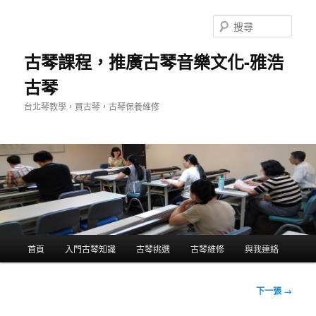
跳
至
搜
主
尋
要
古琴課程，推廣古琴音樂文化-雅浩
內
古琴
容
台北琴教學，買古琴，古琴保養維修
主
首頁
入門古琴知識
古琴挑選
古琴維修
與我連絡
要
選
單
圖
下一張 →
片