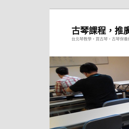
跳
至
主
古琴課程，推
要
台北琴教學，買古琴，古琴保養
內
容