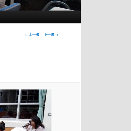
圖
← 上一張
下一張 →
片
導
覽