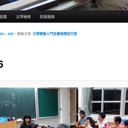
挑選
古琴維修
與我連絡
00 × 450
，關聯文章:
古琴輕鬆入門班暑假開班花絮
6