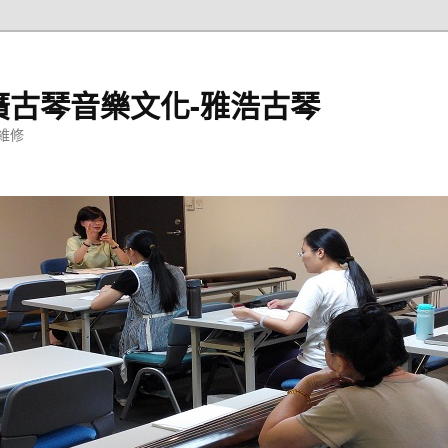
廣古琴音樂文化-雅浩古琴
維修