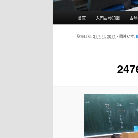
主
首頁
入門古琴知識
古琴
要
選
單
發佈日期:
31 7 月, 2014
，圖片尺寸:
8
247