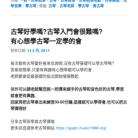
分類:
一對一古琴教學
、
古琴
、
古琴教學
、
古琴教學地點
、
古琴課程
、
古
琴音樂
、
學古琴
|
標籤:
古琴
、
古琴老師
、
學古琴
、
買古琴
古琴好學嗎?古琴入門會很難嗎?
有心想學古琴一定學的會
發佈日期:
14 5 月, 2017
每次都有古琴愛好者來信詢問,沒有古琴基礎可以學古琴嗎?
答案很簡單,只要有興趣有心想學都可以學的會
老師都會從最基礎的指法開始慢慢教起
另外可以請老師幫您挑一把彈來順手的古琴和音色好的古琴,學習
就會更有興趣,
回家再把古琴拿出來練習30-60分鐘,這樣就可以學得會,也可以把古
琴彈得好
分享古琴班學員古琴彈唱
更多訊息請參考古琴網站
https://guqin.music1688.org/