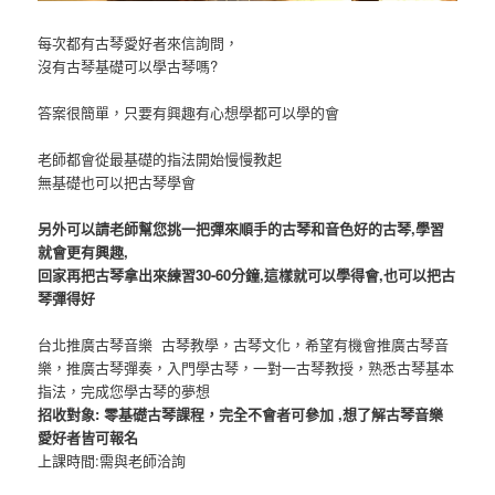
每次都有古琴愛好者來信詢問，
沒有古琴基礎可以學古琴嗎?
答案很簡單，只要有興趣有心想學都可以學的會
老師都會從最基礎的指法開始慢慢教起
無基礎也可以把古琴學會
另外可以請老師幫您挑一把彈來順手的古琴和音色好的古琴,學習
就會更有興趣,
回家再把古琴拿出來練習30-60分鐘,這樣就可以學得會,也可以把古
琴彈得好
台北推廣古琴音樂 古琴教學，古琴文化，希望有機會推廣古琴音
樂，推廣古琴彈奏，入門學古琴，一對一古琴教授，熟悉古琴基本
指法，完成您學古琴的夢想
招收對象
: 零基礎古琴課程，完全不會者可參加 ,想了解古琴音樂
愛好者皆可報名
上課時間:需與老師洽詢