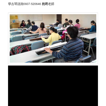
學古琴諮詢0937-520646
杭咚
老師