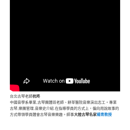
台北古琴老師
杭咚
中國音學系畢業,古琴團體班老師、耕莘醫院音樂演出志工。專業
古琴,樂團管理,音樂史介紹.在指導學員的方式上，偏向用說故事的
方式帶領學員體會古琴音樂樂趣。師事
大陸古琴名家
楊青教授