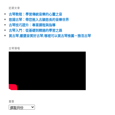
近期文章
古琴教程：學習傳統音樂的心靈之音
悠揚古琴：帶您進入古韻悠長的音樂世界
古琴技巧提升：專業課程與指導
古琴入門：從基礎到精通的學習之路
買古琴,嚴選音質好古琴,哪裡可以買古琴推薦－雅浩古琴
古琴彈唱
彙整
彙
整