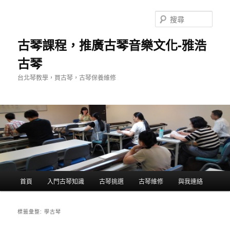
跳
跳
至
至
搜
主
輔
尋
要
助
古琴課程，推廣古琴音樂文化-雅浩
內
內
古琴
容
容
台北琴教學，買古琴，古琴保養維修
主
首頁
入門古琴知識
古琴挑選
古琴維修
與我連絡
要
選
單
標籤彙整:
學古琴