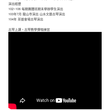
演出經歷
102~106 每期團體班期末舉辦學生演出
103年7月 龍山寺演出 山水文藝古琴演出
104年 茶道會場古琴演出
古琴上課，古琴教學彈唱練習