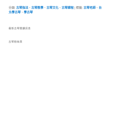
分類:
古琴指法
、
古琴教學
、
古琴文化
、
古琴課程
|
標籤:
古琴老師
、
台
北學古琴
、
學古琴
最新古琴開課訊息
古琴粉絲頁