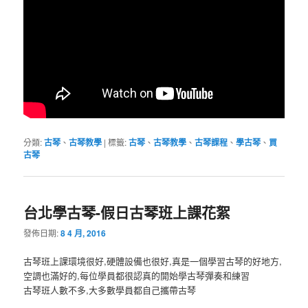
分類:
古琴
、
古琴教學
|
標籤:
古琴
、
古琴教學
、
古琴課程
、
學古琴
、
買
古琴
台北學古琴-假日古琴班上課花絮
發佈日期:
8 4 月, 2016
古琴班上課環境很好,硬體設備也很好,真是一個學習古琴的好地方,
空調也滿好的,每位學員都很認真的開始學古琴彈奏和練習
古琴班人數不多,大多數學員都自己攜帶古琴