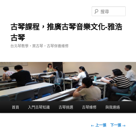
跳
至
搜
主
尋
要
古琴課程，推廣古琴音樂文化-雅浩
內
古琴
容
台北琴教學，買古琴，古琴保養維修
主
首頁
入門古琴知識
古琴挑選
古琴維修
與我連絡
要
選
單
圖
← 上一張
下一張 →
片