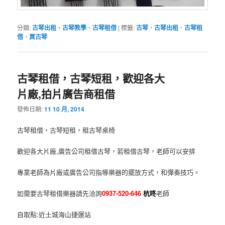
分類:
古琴出租
、
古琴教學
、
古琴租借
|
標籤:
古琴
、
古琴出租
、
古琴租
借
、
買古琴
古琴租借，古琴短租，歡迎各大
片廠,拍片廣告商租借
發佈日期:
11 10 月, 2014
古琴租借，古琴短租，租古琴桌椅
歡迎各大片廠,廣告公司租借古琴，若租借古琴，老師可以安排
專業老師為片廠或廣告公司指導樂器的擺放方式，和彈奏技巧。
如需要古琴租借樂器請先洽詢
0937-520-646
杭咚
老師
自取點:近土城海山捷運站