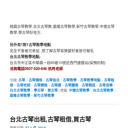
桃園古琴教學,台北古琴教,基隆古琴教學,新竹古琴教學,中壢古琴
教學,學古琴好地方,
另外有1對1古琴教學地點
完全不會者可參加 ,想了解古琴音樂愛好者皆可報名
台北古琴教學地點:
台北市中正區中華路一段85巷10號近西門捷運站(採預約制)
洽詢電話0937-520-646 杭咚老師
分類:
古琴
、
古琴價格
、
古琴指法
、
古琴教學
、
古琴教學地點
、
古琴租
借
、
古琴老師
、
古琴課程
、
古琴譜
、
古琴購買
、
古琴開班
、
古琴音樂
、
台北古琴教學
、
學古琴
、
買古琴
|
標籤:
中壢古琴教學
、
台北古琴教學
、
基隆古琴教學
、
新竹古琴教學
台北古琴出租,古琴租借,買古琴
發佈日期:
27 1 月, 2016