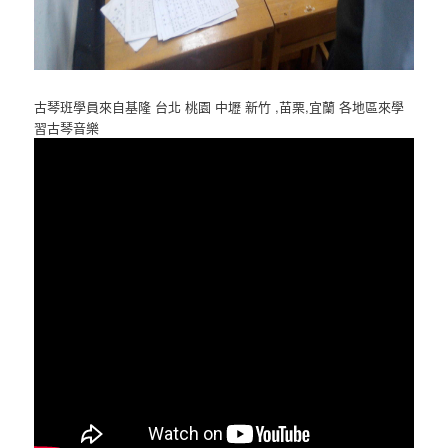
古琴班學員來自基隆 台北 桃園 中壢 新竹 ,苗栗,宜蘭 各地區來學
習古琴音樂