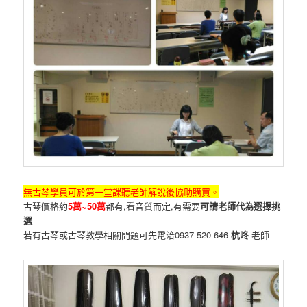
無古琴學員可於第一堂課聽老師解說後協助購買。
古琴價格約
5萬~50萬
都有,看音質而定,有需要
可請老師代為選擇挑
選
若有古琴或古琴教學相關問題可先電洽0937-520-646
杭咚
老師