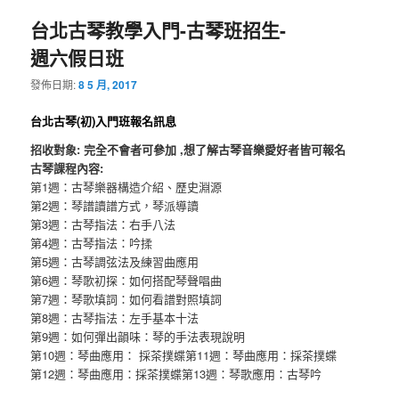
台北古琴教學入門-古琴班招生-
週六假日班
發佈日期:
8 5 月, 2017
台北古琴(初)入門班報名訊息
招收對象
:
完全不會者可參加 ,想了解古琴音樂愛好者皆可報名
古琴課程內容:
第1週：古琴樂器構造介紹、歷史淵源
第2週：琴譜讀譜方式，琴派導讀
第3週：古琴指法：右手八法
第4週：古琴指法：吟揉
第5週：古琴調弦法及練習曲應用
第6週：琴歌初探：如何搭配琴聲唱曲
第7週：琴歌填詞：如何看譜對照填詞
第8週：古琴指法：左手基本十法
第9週：如何彈出韻味：琴的手法表現說明
第10週：琴曲應用： 採茶撲蝶第11週：琴曲應用：採茶撲蝶
第12週：琴曲應用：採茶撲蝶第13週：琴歌應用：古琴吟