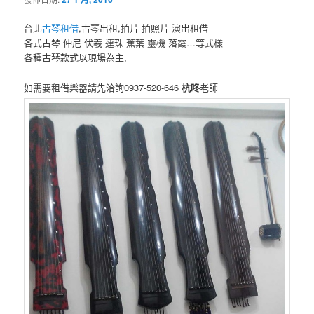
台北
古琴租借
,古琴出租,拍片 拍照片 演出租借
各式古琴 仲尼 伏羲 連珠 蕉葉 靈機 落霞…等式樣
各種古琴款式以現場為主,
如需要租借樂器請先洽詢0937-520-646
杭咚
老師