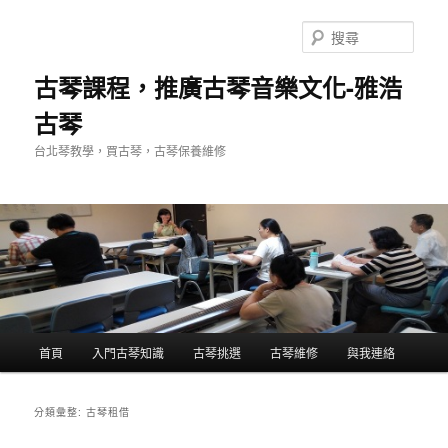
跳
跳
至
至
搜
主
輔
尋
要
助
古琴課程，推廣古琴音樂文化-雅浩
內
內
古琴
容
容
台北琴教學，買古琴，古琴保養維修
主
首頁
入門古琴知識
古琴挑選
古琴維修
與我連絡
要
選
單
分類彙整:
古琴租借