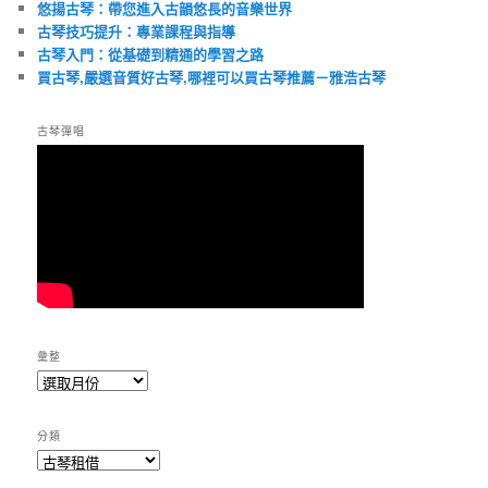
悠揚古琴：帶您進入古韻悠長的音樂世界
古琴技巧提升：專業課程與指導
古琴入門：從基礎到精通的學習之路
買古琴,嚴選音質好古琴,哪裡可以買古琴推薦－雅浩古琴
古琴彈唱
彙整
彙
整
分類
分
類